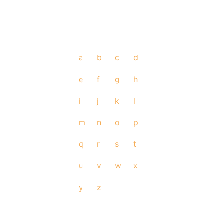
a
b
c
d
e
f
g
h
i
j
k
l
m
n
o
p
q
r
s
t
u
v
w
x
y
z