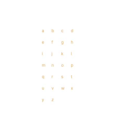
a
b
c
d
e
f
g
h
i
j
k
l
m
n
o
p
q
r
s
t
u
v
w
x
y
z