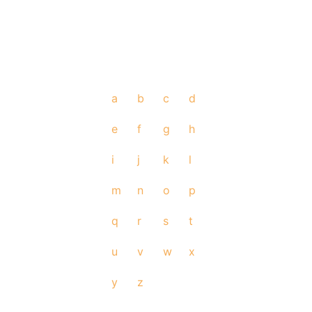
a
b
c
d
e
f
g
h
i
j
k
l
m
n
o
p
q
r
s
t
u
v
w
x
y
z