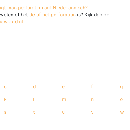
agt man perforation auf Niederländisch?
e weten of het
de of het perforation
is? Kijk dan op
idwoord.nl
.
c
d
e
f
g
k
l
m
n
o
s
t
u
v
w