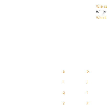
Wie s
Wil j
WelkL
a
b
i
j
q
r
y
z