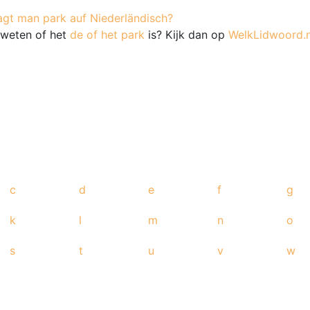
agt man park auf Niederländisch?
e weten of het
de of het park
is? Kijk dan op
WelkLidwoord.n
c
d
e
f
g
k
l
m
n
o
s
t
u
v
w