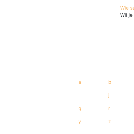
Wie s
Wil j
a
b
i
j
q
r
y
z