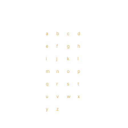
a
b
c
d
e
f
g
h
i
j
k
l
m
n
o
p
q
r
s
t
u
v
w
x
y
z