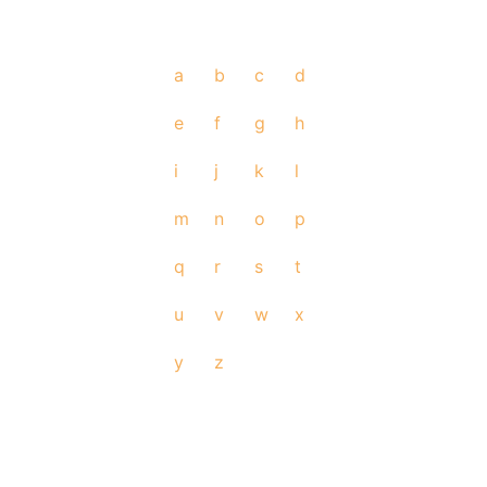
a
b
c
d
e
f
g
h
i
j
k
l
m
n
o
p
q
r
s
t
u
v
w
x
y
z