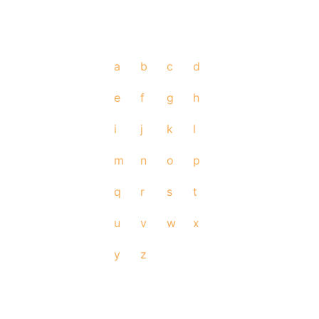
a
b
c
d
e
f
g
h
i
j
k
l
m
n
o
p
q
r
s
t
u
v
w
x
y
z