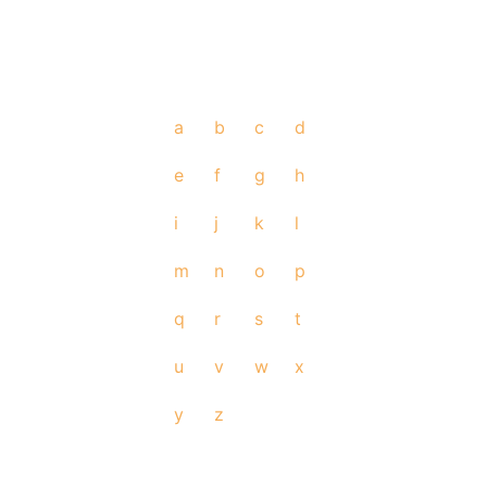
a
b
c
d
e
f
g
h
i
j
k
l
m
n
o
p
q
r
s
t
u
v
w
x
y
z