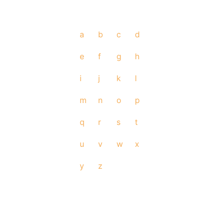
a
b
c
d
e
f
g
h
i
j
k
l
m
n
o
p
q
r
s
t
u
v
w
x
y
z