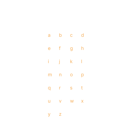
a
b
c
d
e
f
g
h
i
j
k
l
m
n
o
p
q
r
s
t
u
v
w
x
y
z